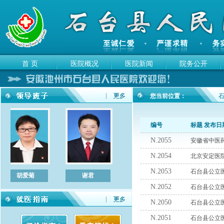
首 页
医院概况
医院新闻
院务公开
您当前位置：
编号
标题
发布日
N.2055
安徽省中医
N.2054
北京安定医
N.2053
石台县公立
胡爱菊
谢君
左敏
陈立宏
N.2052
石台县公立
N.2050
石台县公立
N.2051
石台县公立