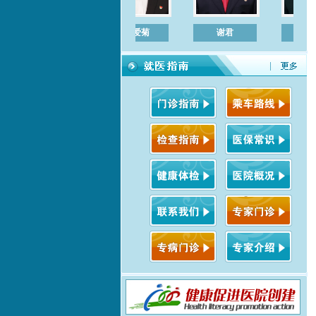
胡爱菊
谢君
左敏