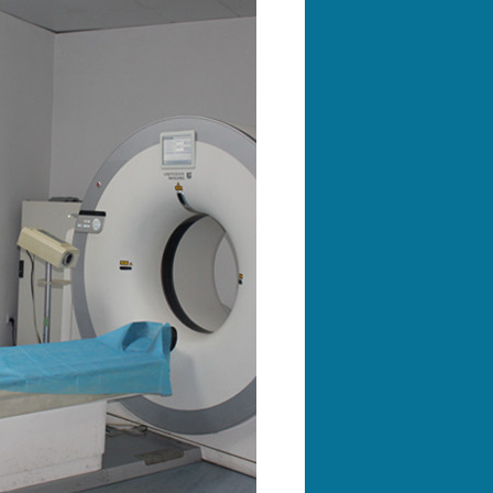
左敏
陈立宏