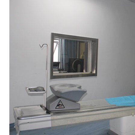
陈立宏
胡爱菊
谢君