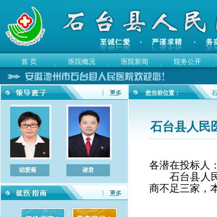
首 页
医院概况
医院新闻
院务公开
您当前位置：
石台县人民
各潜在投标人
胡爱菊
谢君
左敏
陈立宏
石台县人
商不足三家，