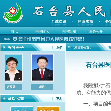
首 页
医院概况
医院新闻
院务公开
您当前位置：
石台县医
我院拟对
“
胡爱菊
谢君
左敏
陈立宏
质、有能力的供
一、项目编