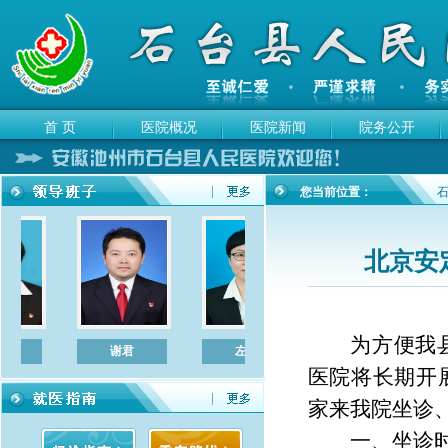
首 页
医院概况
医院新闻
院务公开
您当前位置：
北京安
为方便我
菊
谢君
左敏
陈立宏
医院将长期开
家来我院坐诊
一、坐诊