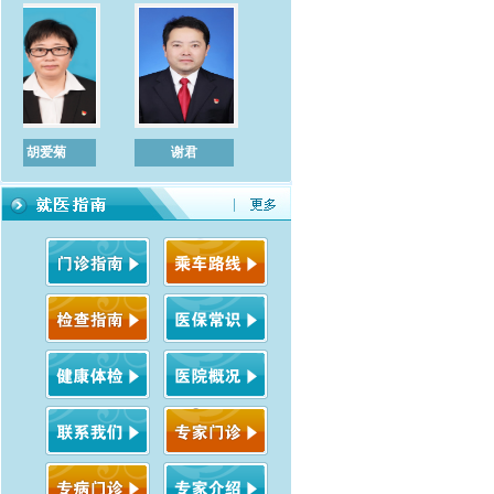
胡爱菊
谢君
左敏
陈立宏