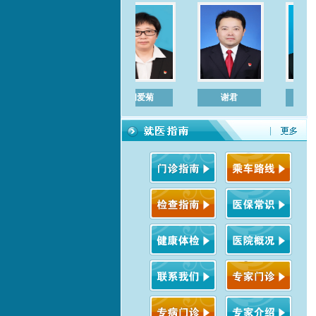
胡爱菊
谢君
左